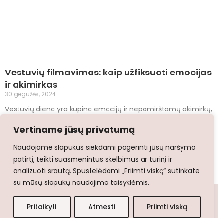
Vestuvių filmavimas: kaip užfiksuoti emocijas
ir akimirkas
30 gegužės, 2024
Vestuvių diena yra kupina emocijų ir nepamirštamų akimirkų,
kurias norite išsaugoti visam gyvenimui. Vestuvių filmavimas
Vertiname jūsų privatumą
atlieka svarbų vaidmenį, nes jis leidžia jums ir jūsų
artimiesiems
Naudojame slapukus siekdami pagerinti jūsų naršymo
Skaityti daugiau »
patirtį, teikti suasmenintus skelbimus ar turinį ir
analizuoti srautą. Spustelėdami „Priimti viską“ sutinkate
su mūsų slapukų naudojimo taisyklėmis.
© Copyright 2026 www.dugeriau.lt | Created by
Wacademy.net
Pritaikyti
Atmesti
Priimti viską