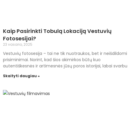
Kaip Pasirinkti Tobulą Lokaciją Vestuvių
Fotosesijai?
23 vasario, 2025
Vestuvių fotosesija – tai ne tik nuotraukos, bet ir neišdildomi
prisiminimai. Norint, kad šios akimirkos būtų kuo
autentiškesnės ir artimesnės jūsų poros istorijai, labai svarbu
Skaityti daugiau »