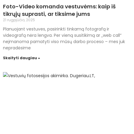
Foto-Video komanda vestuvėms: kaip iš
tikrųjų suprasti, ar tiksime jums
21 rugpjūčio, 2025
Planuojant vestuves, pasirinkti tinkamą fotografą ir
videografą nėra lengva. Per vieną susitikimą ar „web call“
neįmanoma pamatyti viso mūsų darbo proceso – mes juk
nepradėsime
Skaityti daugiau »