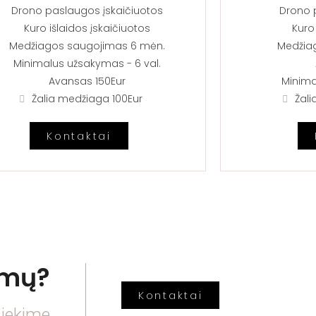
Drono paslaugos
įskaičiuotos
Drono 
Kuro išlaidos įskaičiuotos
Kuro
Medžiagos saugojimas 6 mėn.
Medžia
Minimalus užsakymas - 6 val.​
Avansas 150Eur
Minima
Žalia medžiaga 100Eur
Žal
Kontaktai
imų?
Kontaktai
siekime