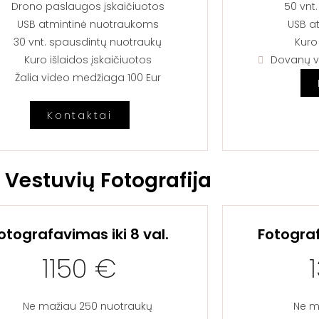
Drono paslaugos įskaičiuotos​​
50 vnt.
USB atmintinė nuotraukoms
USB a
30 vnt. spausdintų nuotraukų​​
Kuro 
Kuro išlaidos įskaičiuotos
Dovanų v
Žalia video medžiaga 100 Eur
Kontaktai
Vestuvių Fotografija
otografavimas iki 8 val.
Fotograf
1150 €
Ne mažiau 250 nuotraukų
Ne m