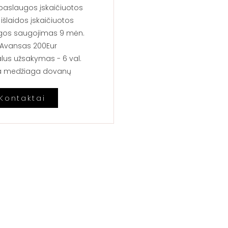
paslaugos įskaičiuotos
 išlaidos įskaičiuotos
gos saugojimas 9 mėn.
Avansas 200Eur
lus užsakymas - 6 val.
ia medžiaga dovanų
Kontaktai