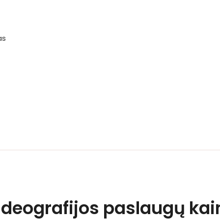
as
Videografijos paslaugų ka