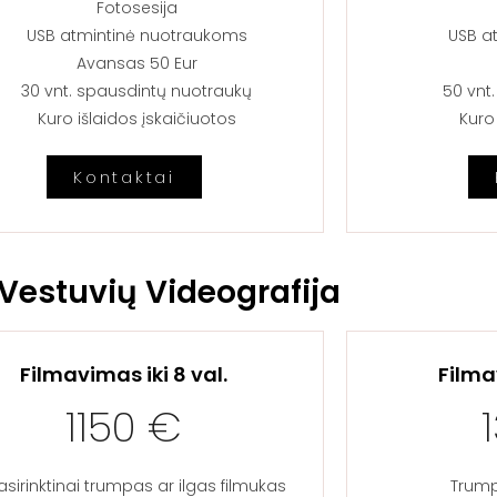
Fotosesija
USB atmintinė nuotraukoms
USB a
Avansas 50 Eur
30 vnt. spausdintų nuotraukų
50 vnt
Kuro išlaidos įskaičiuotos
Kuro 
Kontaktai
Vestuvių Videografija
Filmavimas iki 8 val.
Filma
1150 €
asirinktinai trumpas ar ilgas filmukas
Trumpa