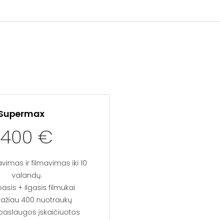
Supermax
2400 €
vimas ir filmavimas iki 10
valandų.
sis + Ilgasis filmukai​
ažiau 400 nuotraukų​​
aslaugos įskaičiuotos​​​