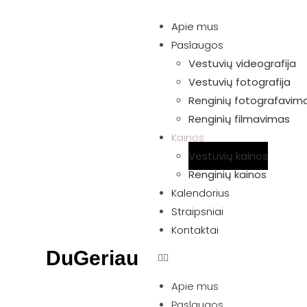
Apie mus
Paslaugos
Vestuvių videografija
Vestuvių fotografija
Renginių fotografavim
Renginių filmavimas
Kainos
Vestuvių kainos
Renginių kainos
Kalendorius
Straipsniai
Kontaktai
DuGeriau
Apie mus
Paslaugos