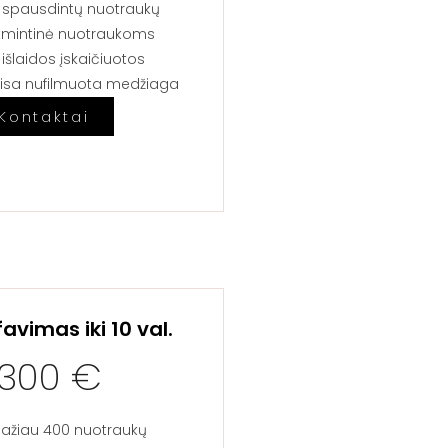
 spausdintų nuotraukų​​
tmintinė nuotraukoms​
išlaidos įskaičiuotos​​​
isa nufilmuota medžiaga
Kontaktai
avimas iki 10 val.
1300 €
ažiau 400 nuotraukų​