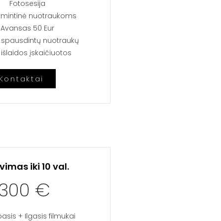
Fotosesija
tmintinė nuotraukoms​
Avansas 50 Eur​
. spausdintų nuotraukų​
išlaidos įskaičiuotos​
Kontaktai
vimas iki 10 val.
1300 €
sis + Ilgasis filmukai