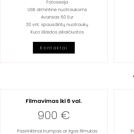
Fotosesija
USB atmintinė nuotraukoms​
Avansas 50 Eur​
20 vnt. spausdintų nuotraukų
Kuro išlaidos įskaičiuotos
Kontaktai
Filmavimas iki 6 val.
900 €
Pasirinktinai trumpas ar ilgas filmukas
P